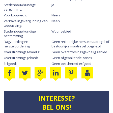
Stedenbouwkundige
Ja
vergunning:
Voorkooprecht:
Neen
Verkavelingsvergunning van
Neen
toepassing:
Stedenbouwkundige
Woongebied
bestemming:
Dagvaarding en
Geen rechterlijke herstelmaatregel of
herstelvordering:
bestuurlijke maatregel opgelegd
Overstromingsgevoelig:
Geen overstromingsgevoelig gebied
Overstromingsgebied:
Geen afgebakende zones
Erfgoed:
Geen beschermd erfgoed
INTERESSE?
BEL ONS!