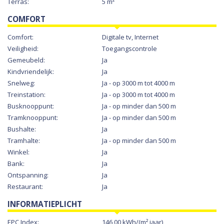
Terras:
5 m²
COMFORT
Comfort:
Digitale tv, Internet
Veiligheid:
Toegangscontrole
Gemeubeld:
Ja
Kindvriendelijk:
Ja
Snelweg:
Ja - op 3000 m tot 4000 m
Treinstation:
Ja - op 3000 m tot 4000 m
Busknooppunt:
Ja - op minder dan 500 m
Tramknooppunt:
Ja - op minder dan 500 m
Bushalte:
Ja
Tramhalte:
Ja - op minder dan 500 m
Winkel:
Ja
Bank:
Ja
Ontspanning:
Ja
Restaurant:
Ja
INFORMATIEPLICHT
EPC Index:
146,00 kWh/(m² jaar)