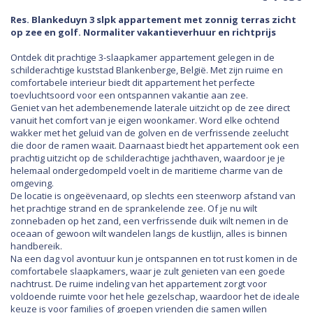
Res. Blankeduyn 3 slpk appartement met zonnig terras zicht
op zee en golf. Normaliter vakantieverhuur en richtprijs
Ontdek dit prachtige 3-slaapkamer appartement gelegen in de
schilderachtige kuststad Blankenberge, België. Met zijn ruime en
comfortabele interieur biedt dit appartement het perfecte
toevluchtsoord voor een ontspannen vakantie aan zee.
Geniet van het adembenemende laterale uitzicht op de zee direct
vanuit het comfort van je eigen woonkamer. Word elke ochtend
wakker met het geluid van de golven en de verfrissende zeelucht
die door de ramen waait. Daarnaast biedt het appartement ook een
prachtig uitzicht op de schilderachtige jachthaven, waardoor je je
helemaal ondergedompeld voelt in de maritieme charme van de
omgeving.
De locatie is ongeëvenaard, op slechts een steenworp afstand van
het prachtige strand en de sprankelende zee. Of je nu wilt
zonnebaden op het zand, een verfrissende duik wilt nemen in de
oceaan of gewoon wilt wandelen langs de kustlijn, alles is binnen
handbereik.
Na een dag vol avontuur kun je ontspannen en tot rust komen in de
comfortabele slaapkamers, waar je zult genieten van een goede
nachtrust. De ruime indeling van het appartement zorgt voor
voldoende ruimte voor het hele gezelschap, waardoor het de ideale
keuze is voor families of groepen vrienden die samen willen