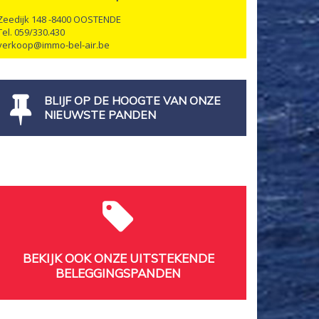
Zeedijk 148 -8400 OOSTENDE
Tel. 059/330.430
verkoop@immo-bel-air.be
BLIJF OP DE HOOGTE VAN ONZE
NIEUWSTE PANDEN
BEKIJK OOK ONZE UITSTEKENDE
BELEGGINGSPANDEN