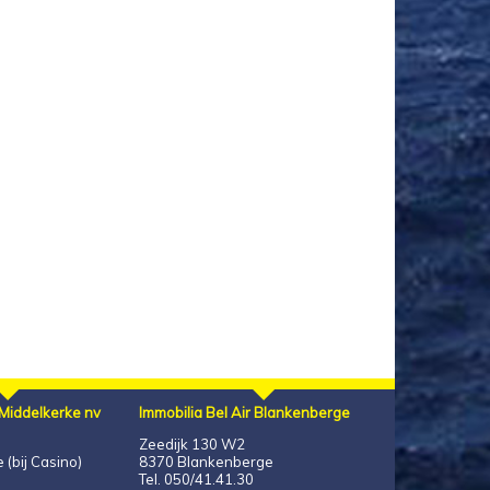
 Middelkerke nv
Immobilia Bel Air Blankenberge
Zeedijk 130 W2
(bij Casino)
8370 Blankenberge
Tel. 050/41.41.30