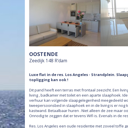
OOSTENDE
Zeedijk 148 R'dam
Luxe flat in de res. Los Angeles - Strandplein. Sl
topligging kan ook !
Dit pand heeft een terras met frontaal zeezicht. Een livi
living , badkamer met toilet en een aparte slaaphoek. Id
verhuur kan volgende slaapgelegenheid meegedeeld word
tweepersoonsbed in slaaphoek en in de living is er nog t
kastwand. Betaalbaar huren . Niet alleen de zee maar ook
Onnodig te zeggen dat er tevens Wifi is. Evenals in de res
Res. Los Angeles een oude residentie met zoveel toffe 