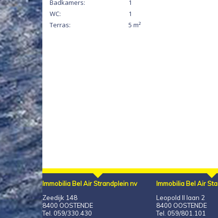
Badkamers:
1
WC:
1
Terras:
5 m²
Immobilia Bel Air Strandplein nv
Immobilia Bel Air St
Zeedijk 148
Leopold II laan 2
8400 OOSTENDE
8400 OOSTENDE
Tel. 059/330.430
Tel. 059/801.101