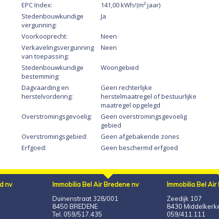
EPC Index:
141,00 kWh/(m² jaar)
Stedenbouwkundige
Ja
vergunning:
Voorkooprecht:
Neen
Verkavelingsvergunning
Neen
van toepassing:
Stedenbouwkundige
Woongebied
bestemming:
Dagvaarding en
Geen rechterlijke
herstelvordering:
herstelmaatregel of bestuurlijke
maatregel opgelegd
Overstromingsgevoelig:
Geen overstromingsgevoelig
gebied
Overstromingsgebied:
Geen afgebakende zones
Erfgoed:
Geen beschermd erfgoed
ad nv
Immobilia Bel Air Bredene nv
Immobilia Bel Air
Duinenstraat 328/001
Zeedijk 107
8450 BREDENE
8430 Middelkerke 
Tel. 059/517.435
059/411.111