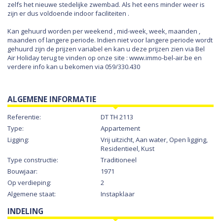
zelfs het nieuwe stedelijke zwembad. Als het eens minder weer is
zijn er dus voldoende indoor faciliteiten .
Kan gehuurd worden per weekend , mid-week, week, maanden ,
maanden of langere periode. Indien niet voor langere periode wordt
gehuurd zijn de prijzen variabel en kan u deze prijzen zien via Bel
Air Holiday terug te vinden op onze site : www.immo-bel-air.be en
verdere info kan u bekomen via 059/330.430
ALGEMENE INFORMATIE
Referentie:
DT TH 2113
Type:
Appartement
Ligging:
Vrij uitzicht, Aan water, Open ligging,
Residentieel, Kust
Type constructie:
Traditioneel
Bouwjaar:
1971
Op verdieping:
2
Algemene staat:
Instapklaar
INDELING