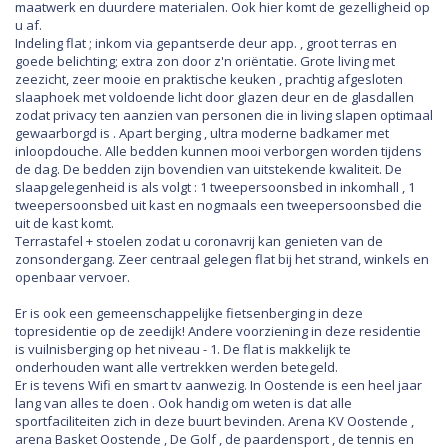
maatwerk en duurdere materialen. Ook hier komt de gezelligheid op
u af.
Indeling flat ; inkom via gepantserde deur app. , groot terras en
goede belichting; extra zon door z'n oriëntatie. Grote living met
zeezicht, zeer mooie en praktische keuken , prachtig afgesloten
slaaphoek met voldoende licht door glazen deur en de glasdallen
zodat privacy ten aanzien van personen die in living slapen optimaal
gewaarborgd is . Apart berging , ultra moderne badkamer met
inloopdouche. Alle bedden kunnen mooi verborgen worden tijdens
de dag. De bedden zijn bovendien van uitstekende kwaliteit. De
slaapgelegenheid is als volgt : 1 tweepersoonsbed in inkomhall , 1
tweepersoonsbed uit kast en nogmaals een tweepersoonsbed die
uit de kast komt.
Terrastafel + stoelen zodat u coronavrij kan genieten van de
zonsondergang. Zeer centraal gelegen flat bij het strand, winkels en
openbaar vervoer.
Er is ook een gemeenschappelijke fietsenberging in deze
topresidentie op de zeedijk! Andere voorziening in deze residentie
is vuilnisberging op het niveau - 1. De flat is makkelijk te
onderhouden want alle vertrekken werden betegeld.
Er is tevens Wifi en smart tv aanwezig. In Oostende is een heel jaar
lang van alles te doen . Ook handig om weten is dat alle
sportfaciliteiten zich in deze buurt bevinden. Arena KV Oostende ,
arena Basket Oostende , De Golf , de paardensport , de tennis en