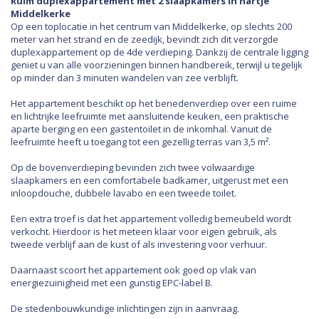
Ruim duplexappartement met 2 slaapkamers in hartje
Middelkerke
Op een toplocatie in het centrum van Middelkerke, op slechts 200
meter van het strand en de zeedijk, bevindt zich dit verzorgde
duplexappartement op de 4de verdieping. Dankzij de centrale ligging
geniet u van alle voorzieningen binnen handbereik, terwijl u tegelijk
op minder dan 3 minuten wandelen van zee verblijft.
Het appartement beschikt op het benedenverdiep over een ruime
en lichtrijke leefruimte met aansluitende keuken, een praktische
aparte berging en een gastentoilet in de inkomhal. Vanuit de
leefruimte heeft u toegang tot een gezellig terras van 3,5 m².
Op de bovenverdieping bevinden zich twee volwaardige
slaapkamers en een comfortabele badkamer, uitgerust met een
inloopdouche, dubbele lavabo en een tweede toilet.
Een extra troef is dat het appartement volledig bemeubeld wordt
verkocht. Hierdoor is het meteen klaar voor eigen gebruik, als
tweede verblijf aan de kust of als investering voor verhuur.
Daarnaast scoort het appartement ook goed op vlak van
energiezuinigheid met een gunstig EPC-label B.
De stedenbouwkundige inlichtingen zijn in aanvraag.