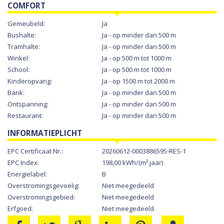
COMFORT
Gemeubeld:
Ja
Bushalte:
Ja - op minder dan 500 m
Tramhalte:
Ja - op minder dan 500 m
Winkel:
Ja - op 500 m tot 1000 m
School:
Ja - op 500 m tot 1000 m
Kinderopvang:
Ja - op 1500 m tot 2000 m
Bank:
Ja - op minder dan 500 m
Ontspanning:
Ja - op minder dan 500 m
Restaurant:
Ja - op minder dan 500 m
INFORMATIEPLICHT
EPC Certificaat Nr.:
20260612-0003886595-RES-1
EPC Index:
198,00 kWh/(m² jaar)
Energielabel:
B
Overstromingsgevoelig:
Niet meegedeeld
Overstromingsgebied:
Niet meegedeeld
Erfgoed:
Niet meegedeeld