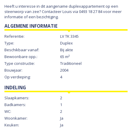
Heeft u interesse in dit aangename duplexappartement op een
steenworp van zee? Contacteer Louis via 0493 18 27 84 voor meer
informatie of een bezichtiging.
ALGEMENE INFORMATIE
Referentie:
LV TK 3345
Type:
Duplex
Beschikbaar vanaf:
Bij akte
Bewoonbare opp.:
65 m²
Type constructie:
Traditioneel
Bouwjaar:
2004
Op verdieping:
4
INDELING
Slaapkamers:
2
Badkamers:
1
WC:
2
Woonkamer:
Ja
Keuken:
Ja