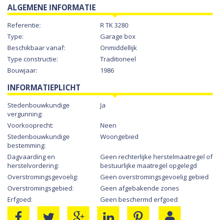
ALGEMENE INFORMATIE
Referentie:
R TK 3280
Type:
Garage box
Beschikbaar vanaf:
Onmiddellijk
Type constructie:
Traditioneel
Bouwjaar:
1986
INFORMATIEPLICHT
Stedenbouwkundige
Ja
vergunning:
Voorkooprecht:
Neen
Stedenbouwkundige
Woongebied
bestemming:
Dagvaarding en
Geen rechterlijke herstelmaatregel of
herstelvordering:
bestuurlijke maatregel opgelegd
Overstromingsgevoelig:
Geen overstromingsgevoelig gebied
Overstromingsgebied:
Geen afgebakende zones
Erfgoed:
Geen beschermd erfgoed