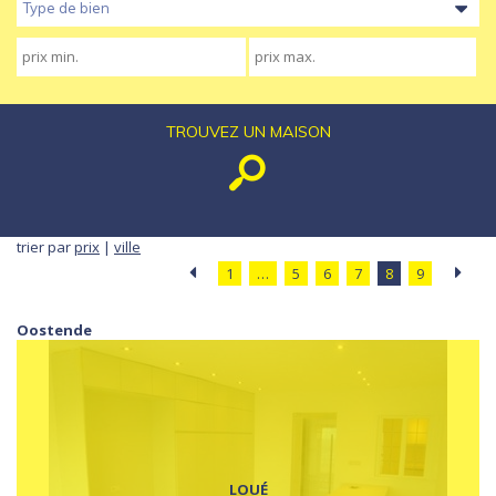
Type de bien
TROUVEZ UN MAISON
trier par
prix
|
ville
1
…
5
6
7
8
9
Oostende
LOUÉ