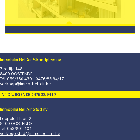
Immobilia Bel Air Strandplein nv
Zeedijk 148
8400 OOSTENDE
Tél. 059/330.430 - 0476/88.94/17
verkoop@immo-bel-air.be
N° D’URGENCE 0476 88 94 17
Immobilia Bel Air Stad nv
Leopold II laan 2
8400 OOSTENDE
Tel. 059/801.101
verkoop.stad@immo-bel-air.be